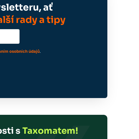
letteru, ať
lší rady a tipy
ním osobních údajů
.
sti s
Taxomatem!