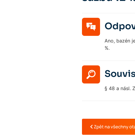
Odpov
Ano, bazén je 
%.
Souvis
§ 48 a násl.
Zpět na všechny ot