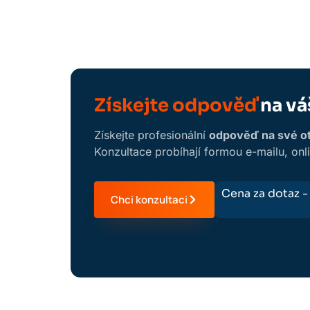
Získejte odpověď
na vá
Získejte profesionální
odpověď na své otá
Konzultace probíhají formou e-mailu, onl
Cena za dotaz 
Chci konzultaci