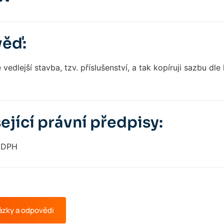
ěď:
vedlejší stavba, tzv. příslušenství, a tak kopíruji sazbu dle h
ející právní předpisy:
 ZDPH
ázky a odpovědi