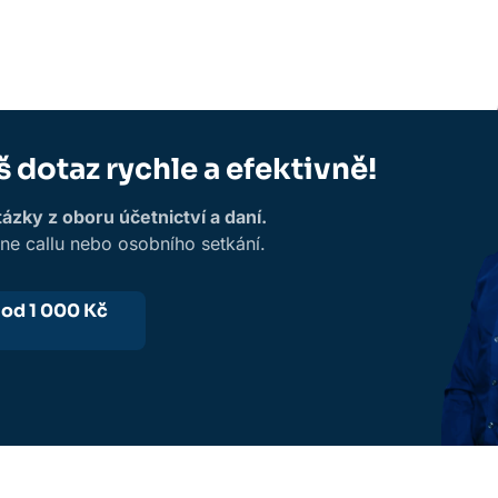
š dotaz rychle a efektivně!
zky z oboru účetnictví a daní.
ine callu nebo osobního setkání.
-
od 1 000 Kč