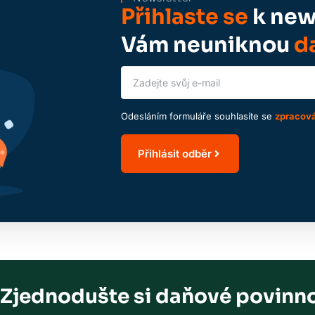
Přihlaste se
k news
Vám neuniknou
da
Odesláním formuláře souhlasíte se
zpracová
Přihlásit odběr
Zjednodušte si daňové povinno