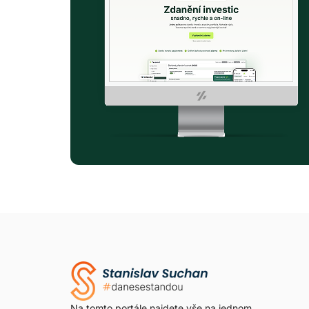
Na tomto portále najdete vše na jednom