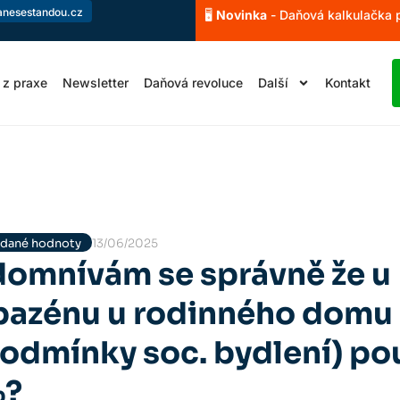
anesestandou.cz
🖥️
Novinka
- Daňová kalkulačka
 z praxe
Newsletter
Daňová revoluce
Další
Kontakt
řidané hodnoty
13/06/2025
domnívám se správně že u
bazénu u rodinného domu
podmínky soc. bydlení) pou
%?