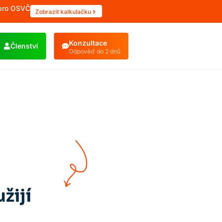
 pro OSVČ
Zobrazit kalkulačku
Konzultace
Členství
Odpověď do 2 dnů
žijí