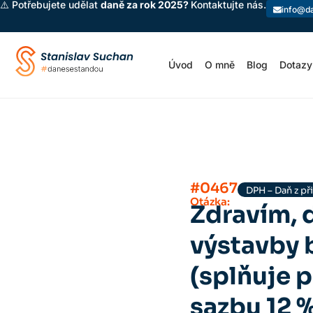
⚠️ Potřebujete udělat
daně za rok 2025?
Kontaktujte nás.
info@d
Úvod
O mně
Blog
Dotazy
#0467
DPH – Daň z p
Otázka:
Zdravím, 
výstavby 
(splňuje 
sazbu 12 