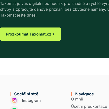
Taxomat je váš digitální pomocník pro snadné a rychlé vyřeš
chyby a zpracujte daňové přiznání bez zbytečné námahy. Uš
Taxomat ještě dnes!
Prozkoumat Taxomat.cz
Sociální sítě
Navigace
O mně
Instagram
Účetní předkontace