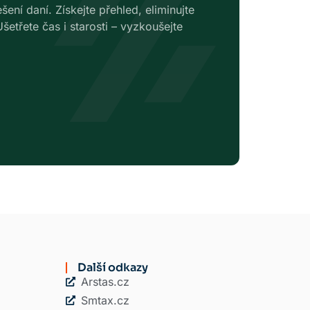
ení daní. Získejte přehled, eliminujte
etřete čas i starosti – vyzkoušejte
Další odkazy
Arstas.cz
Smtax.cz