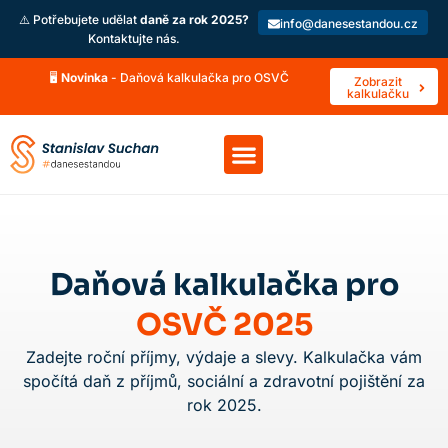
⚠️ Potřebujete udělat
daně za rok 2025?
info@danesestandou.cz
Kontaktujte nás.
🖥️
Novinka
- Daňová kalkulačka pro OSVČ
Zobrazit
kalkulačku
Daňová kalkulačka pro
OSVČ 2025
Zadejte roční příjmy, výdaje a slevy. Kalkulačka vám
spočítá daň z příjmů, sociální a zdravotní pojištění za
rok 2025.