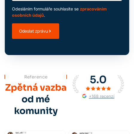
Odesláním formuláře souhlasíte se
zpracováním
osobních údajů
.
Odeslat zprávu
5.0
Reference
Zpětná vazba
+168 recenzí
od mé
komunity