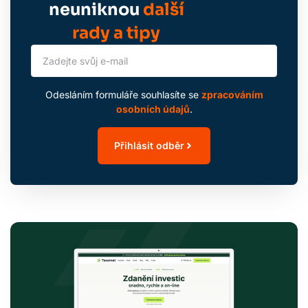
neuniknou
další
rady a tipy
Odesláním formuláře souhlasíte se
zpracováním
osobních údajů
.
Přihlásit odběr