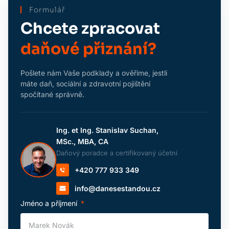
Formulář
Chcete zpracovat
daňové přiznání?
Pošlete nám Vaše podklady a ověříme, jestli
máte daň, sociální a zdravotní pojištění
spočítané správně.
Ing. et Ing. Stanislav Suchan,
MSc., MBA, CA
Daňový poradce a certifikovaný účetní
+420 777 933 349
info@danesestandou.cz
Jméno a příjmení