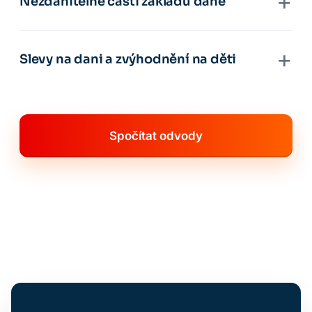
+
Nezdanitelné části základu daně
+
Slevy na dani a zvýhodnění na děti
Spočítat odvody
0 Kč
0 Kč
0 Kč
0 Kč
0 Kč
0 Kč