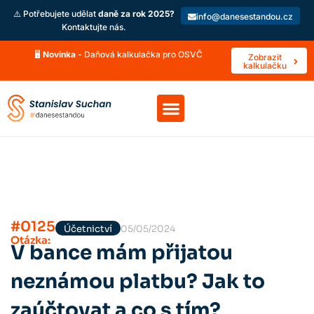
⚠️ Potřebujete udělat
daně za rok 2025?
info@danesestandou.cz
Kontaktujte nás.
🖥️
Novinka
- Daňová kalkulačka pro OSVČ
Zobrazit
kalkulačku
#0125
Účetnictví
05/05/2024
Otázka:
V bance mám přijatou
neznámou platbu? Jak to
zaúčtovat a co s tím?