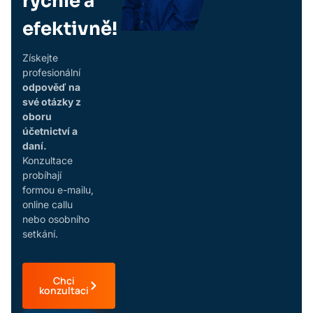
rychle a
efektivně!
Získejte
profesionální
odpověď na
své otázky z
oboru
účetnictví a
daní.
Konzultace
probíhají
formou e-mailu,
online callu
nebo osobního
setkání.
Chci
konzultaci