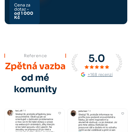
Cena za
dotaz -
od 1 000
Kč
5.0
Reference
Zpětná vazba
+168 recenzí
od mé
komunity