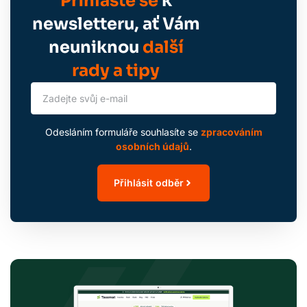
Přihlaste se
k
newsletteru, ať Vám
neuniknou
další
rady a tipy
Odesláním formuláře souhlasíte se
zpracováním
osobních údajů
.
Přihlásit odběr