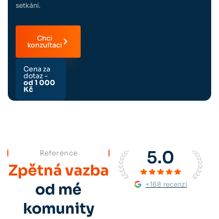
setkání.
Chci
konzultaci
Cena za
dotaz -
od 1 000
Kč
5.0
Reference
Zpětná vazba
+168 recenzí
od mé
komunity