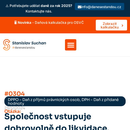
⚠️ Potřebujete udělat
daně za rok 2025?
info@danesestandou.cz
Kontaktujte nás.
🖥️
Novinka
- Daňová kalkulačka pro OSVČ
Zobrazit
kalkulačku
#0304
DPPO – Daň z příjmů právnických osob, DPH – Daň z přidané
hodnoty
23/12/2024
Otázka:
Společnost vstupuje
dobrovolně do likvidace,