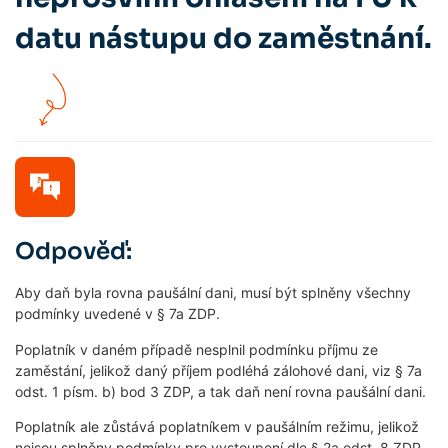
datu nástupu do zaměstnání.
Odpověď:
Aby daň byla rovna paušální dani, musí být splněny všechny
podmínky uvedené v § 7a ZDP.
Poplatník v daném případě nesplnil podmínku příjmu ze
zaměstání, jelikož daný příjem podléhá zálohové dani, viz § 7a
odst. 1 písm. b) bod 3 ZDP, a tak daň není rovna paušální dani.
Poplatník ale zůstává poplatníkem v paušálním režimu, jelikož
nejsou splněny podmínky pro vystoupení dle § 2a odst. 8 ZDP