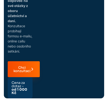
odpověď na
své otázky z
oboru
účetnictví a
daní.
Konzultace
probíhají
formou e-mailu,
online callu
nebo osobního
setkání.
Chci
konzultaci
Cena za
dotaz -
od 1 000
Kč