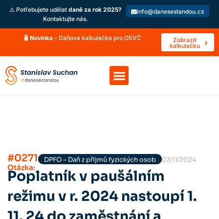
⚠️ Potřebujete udělat
daně za rok 2025?
info@danesestandou.cz
Kontaktujte nás.
🖥️
Novinka
- Daňová kalkulačka pro OSVČ
Zobrazit
kalkulačku
#0271
DPFO – Daň z příjmů fyzických osob
03/11/2024
Otázka:
Poplatník v paušálním
režimu v r. 2024 nastoupí 1.
11. 24 do zaměstnání a