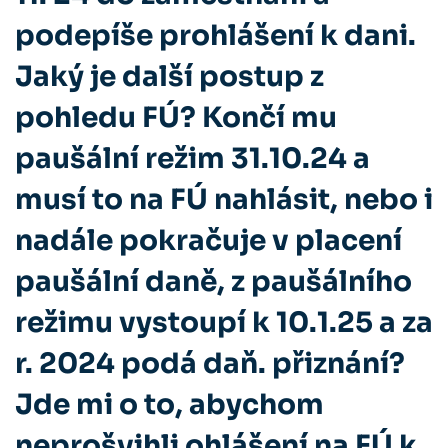
podepíše prohlášení k dani.
Jaký je další postup z
pohledu FÚ? Končí mu
paušální režim 31.10.24 a
musí to na FÚ nahlásit, nebo i
nadále pokračuje v placení
paušální daně, z paušálního
režimu vystoupí k 10.1.25 a za
r. 2024 podá daň. přiznání?
Jde mi o to, abychom
neprošvihli ohlášení na FÚ k