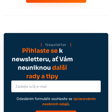
Newsletter
Přihlaste se
k
newsletteru, ať Vám
neuniknou
další
rady a tipy
Odesláním formuláře souhlasíte se
zpracováním
osobních údajů
.