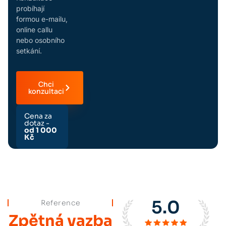
probíhají
formou e-mailu,
online callu
nebo osobního
setkání.
Chci
konzultaci
Cena za
dotaz -
od 1 000
Kč
5.0
Reference
Zpětná vazba