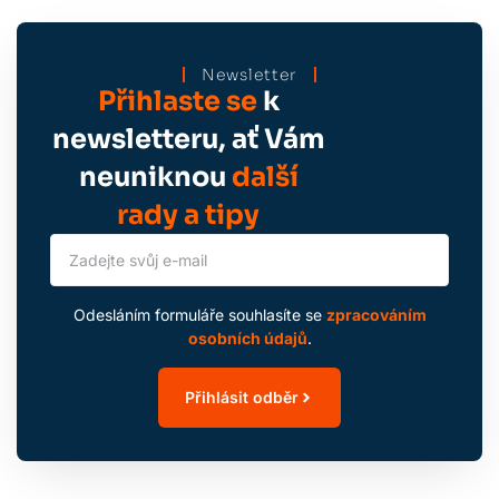
Newsletter
Přihlaste se
k
newsletteru, ať Vám
neuniknou
další
rady a tipy
Odesláním formuláře souhlasíte se
zpracováním
osobních údajů
.
Přihlásit odběr