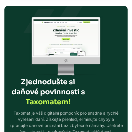
Zjednodušte si
daňové povinnosti s
Taxomatem!
Taxomat je váš digitální pomocník pro snadné a rychlé
vyřešení daní. Získejte přehled, eliminujte chyby a
zpracujte daňové přiznání bez zbytečné námahy. Ušetřete
čas i starosti – vyzkoušejte Taxomat ještě dnes!