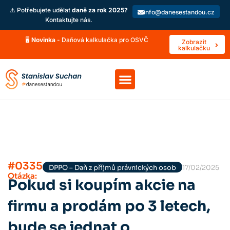
⚠️ Potřebujete udělat
daně za rok 2025?
info@danesestandou.cz
Kontaktujte nás.
🖥️
Novinka
- Daňová kalkulačka pro OSVČ
Zobrazit
kalkulačku
#0335
DPPO – Daň z příjmů právnických osob
17/02/2025
Otázka:
Pokud si koupím akcie na
firmu a prodám po 3 letech,
bude se jednat o