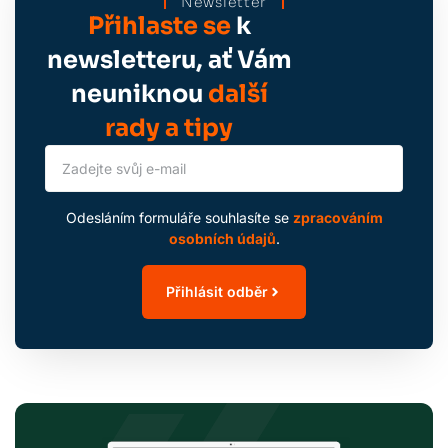
Newsletter
Přihlaste se
k
newsletteru, ať Vám
neuniknou
další
rady a tipy
Odesláním formuláře souhlasíte se
zpracováním
osobních údajů
.
Přihlásit odběr