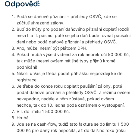
Odpověď:
Podá se daňové přiznání + přehledy OSVČ, kde se
zúčtují uhrazené zálohy.
Buď do lhůty pro podání daňového přiznání doplatí rozdíl
mezi I. a II. pásmu, poté se jeho daň bude rovnat paušální
dani nebo podá daňové přiznání a přehledy OSVČ.
Ano, může, nesmí být plátcem DPH.
Pokud hrubá výše dividend za rok nepřekročí 50 000 Kč,
tak může (nesmí ovšem mít jiné typy příjmů kromě
podnikání).
Nikoli, u Vás je třeba podat přihlášku nejpozději ke dni
registrace.
Je třeba do konce roku doplatit paušální zálohy, poté
podat daňové přiznání a přehledy OSVČ. Z režimu ovšem
nevypadne, nadále v něm zůstává, pokud ovšem
nechce, tak do 10. ledna podá oznámení o vystoupení.
V I. do limitu 1 500 000 Kč.
Hrubá.
Jde se na cash-flow, tudíž tato faktura se do limitu 1 500
000 Kč pro daný rok nepočítá, až do dalšího roku (roku