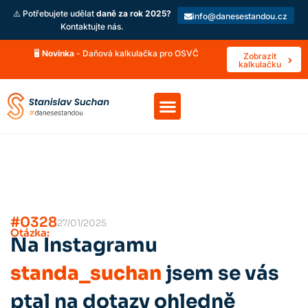
⚠️ Potřebujete udělat
daně za rok 2025?
info@danesestandou.cz
Kontaktujte nás.
🖥️
Novinka
- Daňová kalkulačka pro OSVČ
Zobrazit
kalkulačku
#0328
27/01/2025
Otázka:
Na Instagramu
standa_suchan
jsem se vás
ptal na dotazy ohledně