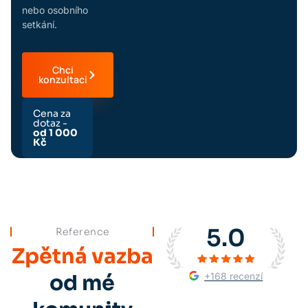
nebo osobního
setkání.
Chci
konzultaci
Cena za
dotaz -
od 1 000
Kč
5.0
Reference
Zpětná vazba
+168 recenzí
od mé