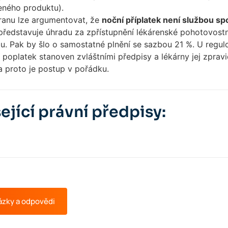
ného produktu).
ranu lze argumentovat, že
noční příplatek není službou s
 představuje úhradu za zpřístupnění lékárenské pohotovos
u. Pak by šlo o samostatné plnění se sazbou 21 %. U regul
poplatek stanoven zvláštními předpisy a lékárny jej zpravid
a proto je postup v pořádku.
ející právní předpisy:
ázky a odpovědi