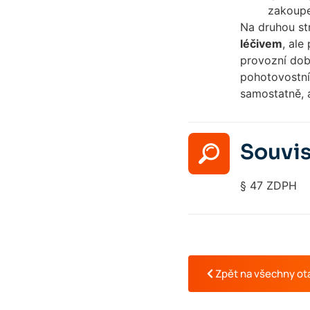
zakoupe
Na druhou st
léčivem
, ale
provozní dob
pohotovostní 
samostatně, 
Souvis
§ 47 ZDPH
Zpět na všechny ot