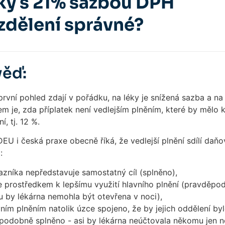
ky s 21% sazbou DPH
ozdělení správné?
ěď:
rvní pohled zdají v pořádku, na léky je snížená sazba a na 
m je, zda příplatek není vedlejším plněním, které by mělo 
í, tj. 12 %.
EU i česká praxe obecně říká, že vedlejší plnění sdílí daň
:
azníka nepředstavuje samostatný cíl (splněno),
e prostředkem k lepšímu využití hlavního plnění (pravděpo
ku by lékárna nemohla být otevřena v noci),
vním plněním natolik úzce spojeno, že by jejich oddělení by
podobně splněno - asi by lékárna neúčtovala někomu jen no