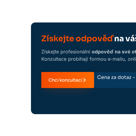
Získejte odpověď
na vá
Získejte profesionální
odpověď na své otá
Konzultace probíhají formou e-mailu, onl
Cena za dotaz 
Chci konzultaci