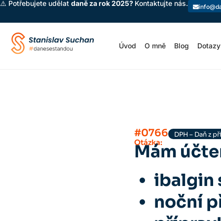
⚠️ Potřebujete udělat
daně za rok 2025?
Kontaktujte nás.
info@d
Úvod
O mně
Blog
Dotazy
#0766
DPH – Daň z p
Otázka:
Mám účten
ibalgin
noční p