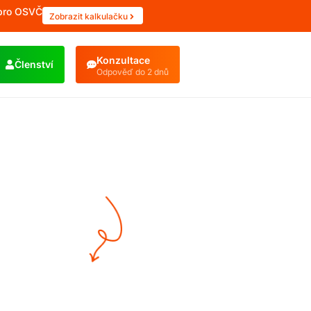
 pro OSVČ
Zobrazit kalkulačku
Konzultace
Členství
Odpověď do 2 dnů