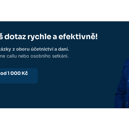
š dotaz rychle a efektivně!
zky z oboru účetnictví a daní.
ine callu nebo osobního setkání.
-
od 1 000 Kč