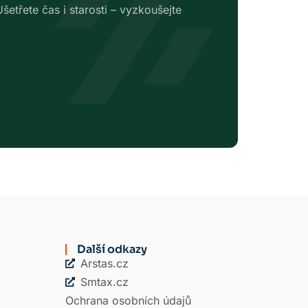
etřete čas i starosti – vyzkoušejte
Další odkazy
Arstas.cz
Smtax.cz
Ochrana osobních údajů