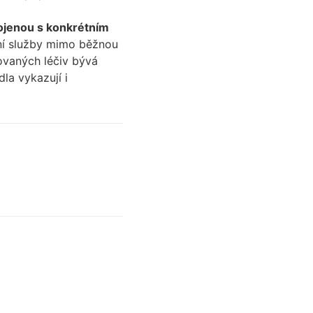
pojenou s konkrétním
tní služby mimo běžnou
ovaných léčiv bývá
la vykazují i