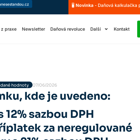
anesestandou.cz
🖥️
Novinka
- Daňová kalkulačka
 z praxe
Newsletter
Daňová revoluce
Další
Kontakt
řidané hodnoty
07/06/2026
ku, kde je uvedeno:
 s 12% sazbou DPH
říplatek za neregulované