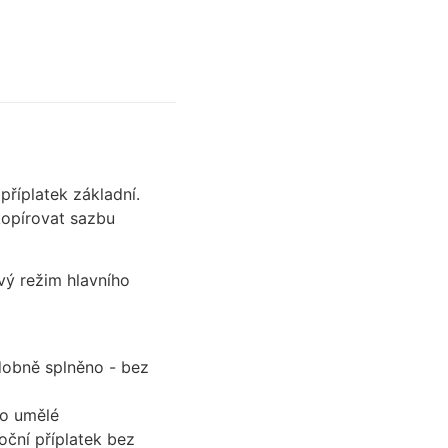
příplatek základní.
kopírovat sazbu
ový režim hlavního
dobně splněno - bez
lo umělé
ční příplatek bez