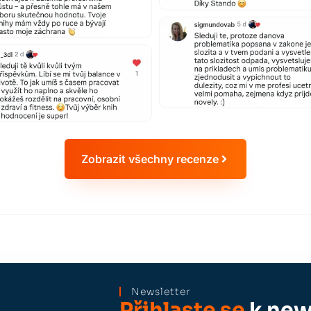
Zobrazit všechny recenze
Newsletter
Přihlaste se
k news