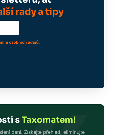
lší rady a tipy
ním osobních údajů
.
sti s
Taxomatem!
ení daní. Získejte přehled, eliminujte