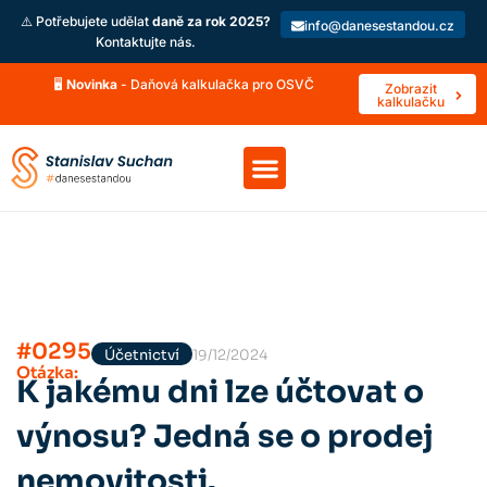
⚠️ Potřebujete udělat
daně za rok 2025?
info@danesestandou.cz
Kontaktujte nás.
🖥️
Novinka
- Daňová kalkulačka pro OSVČ
Zobrazit
kalkulačku
#0295
Účetnictví
19/12/2024
Otázka:
K jakému dni lze účtovat o
výnosu? Jedná se o prodej
nemovitosti.