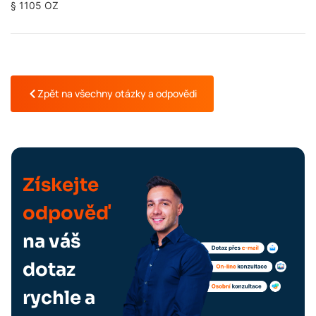
§ 1105 OZ
Zpět na všechny otázky a odpovědi
Získejte
odpověď
na váš
dotaz
rychle a