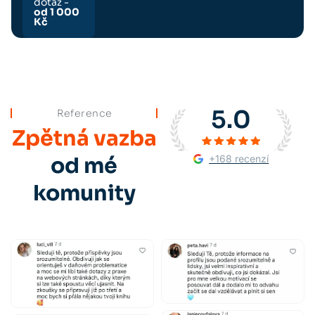
dotaz -
od 1 000
Kč
5.0
Reference
Zpětná vazba
+168 recenzí
od mé
komunity