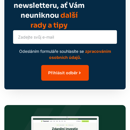
newsletteru, ať Vám
neuniknou
další
rady a tipy
Odesláním formuláře souhlasíte se
zpracováním
osobních údajů
.
Přihlásit odběr