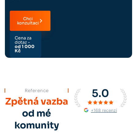
Chci
konzultaci
Cena za
dotaz -
od 1 000
Kč
5.0
Reference
Zpětná vazba
+168 recenzí
od mé
komunity