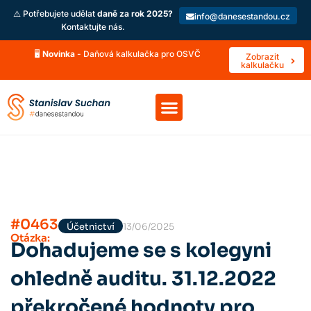
⚠️ Potřebujete udělat
daně za rok 2025?
info@danesestandou.cz
Kontaktujte nás.
🖥️
Novinka
- Daňová kalkulačka pro OSVČ
Zobrazit
kalkulačku
#0463
Účetnictví
13/06/2025
Otázka:
Dohadujeme se s kolegyni
ohledně auditu. 31.12.2022
překročené hodnoty pro