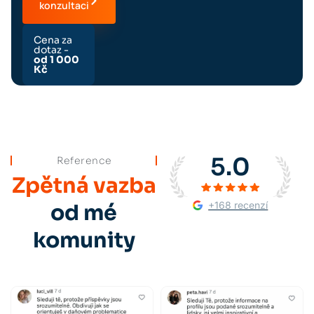
konzultaci
Cena za
dotaz -
od 1 000
Kč
5.0
Reference
Zpětná vazba
+168 recenzí
od mé
komunity