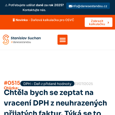
⚠️ Potřebujete udělat
daně za rok 2025?
info@danesestandou.cz
Kontaktujte nás.
🖥️
Novinka
- Daňová kalkulačka pro OSVČ
Zobrazit
kalkulačku
#0515
DPH – Daň z přidané hodnoty
31/07/2025
Otázka:
Chtěla bych se zeptat na
vracení DPH z neuhrazených
přijatých faktur. Týká se to