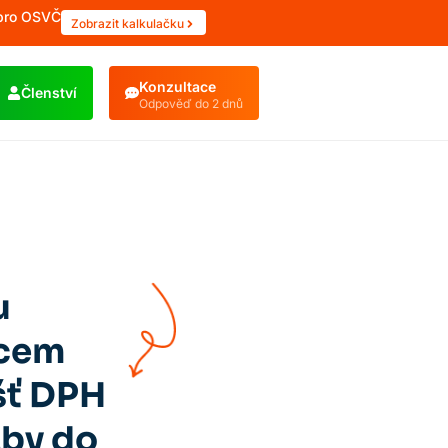
 pro OSVČ
Zobrazit kalkulačku
Konzultace
Členství
Odpověď do 2 dnů
u
tcem
šť DPH
žby do