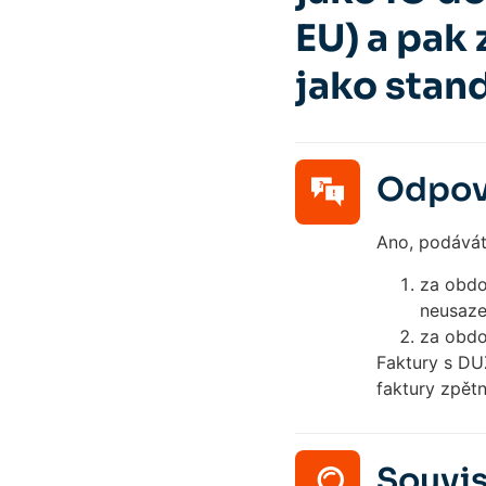
EU) a pak 
jako stan
Odpov
Ano, podávát
za obdob
neusaze
za obdob
Faktury s DUZ
faktury zpět
Souvis