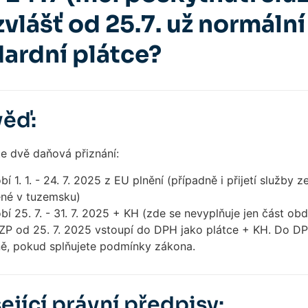
zvlášť od 25.7. už normáln
dardní plátce?
ěď:
e dvě daňová přiznání:
í 1. 1. - 24. 7. 2025 z EU plnění (případně i přijetí služby 
né v tuzemsku)
í 25. 7. - 31. 7. 2025 + KH (zde se nevyplňuje jen část ob
P od 25. 7. 2025 vstoupí do DPH jako plátce + KH. Do DPH 
ně, pokud splňujete podmínky zákona.
ející právní předpisy: