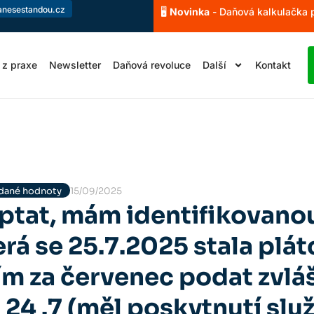
anesestandou.cz
🖥️
Novinka
- Daňová kalkulačka
 z praxe
Newsletter
Daňová revoluce
Další
Kontakt
idané hodnoty
15/09/2025
eptat, mám identifikovano
erá se 25.7.2025 stala plá
m za červenec podat zvlá
 24 .7 (měl poskytnutí slu