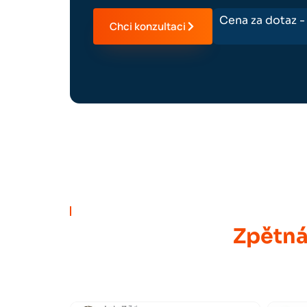
Cena za dotaz 
Chci konzultaci
Zpětná