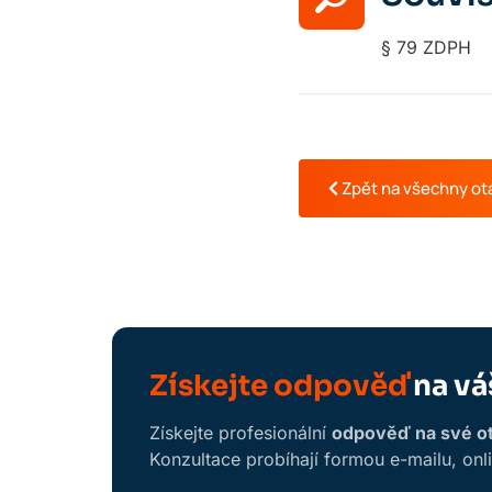
§ 79 ZDPH
Zpět na všechny ot
Získejte odpověď
na vá
Získejte profesionální
odpověď na své otá
Konzultace probíhají formou e-mailu, onl