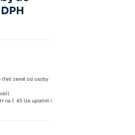
í DPH
ze třetí země od osoby
dobí)
na ř. 45 lze uplatnit i