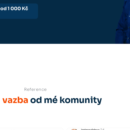
-
od 1 000 Kč
Reference
 vazba
od mé komunity