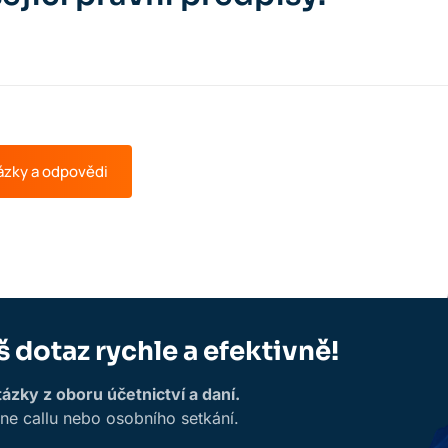
ázky a odpovědi
š dotaz rychle a efektivně!
zky z oboru účetnictví a daní.
ine callu nebo osobního setkání.