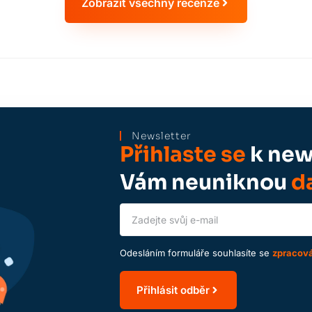
Zobrazit všechny recenze
Newsletter
Přihlaste se
k news
Vám neuniknou
da
Odesláním formuláře souhlasíte se
zpracová
Přihlásit odběr