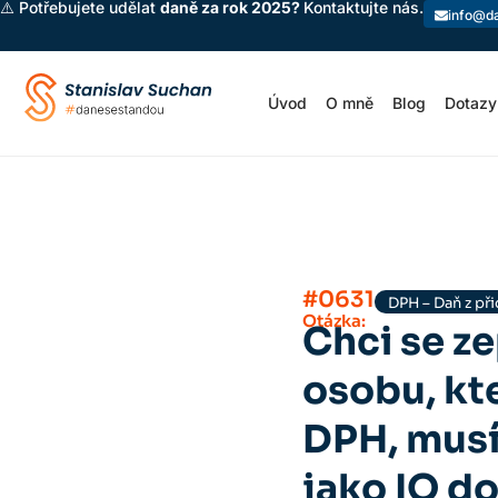
⚠️ Potřebujete udělat
daně za rok 2025?
Kontaktujte nás.
info@d
Úvod
O mně
Blog
Dotazy
#0631
DPH – Daň z př
Otázka:
Chci se z
osobu, kt
DPH, musí
jako IO do