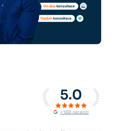
5.0
+168 recenzí