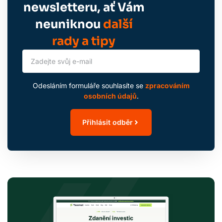
newsletteru, ať Vám
neuniknou
další
rady a tipy
Odesláním formuláře souhlasíte se
zpracováním
osobních údajů
.
Přihlásit odběr