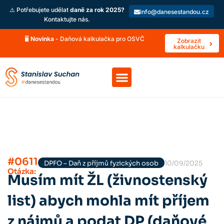
⚠️ Potřebujete udělat
daně za rok 2025?
info@danesestandou.cz
Kontaktujte nás.
🖥️
Novinka
- Daňová kalkulačka pro OSVČ
Zobrazit
kalkulačku
#0611
DPFO – Daň z příjmů fyzických osob
10/09/2025
Otázka:
Musím mít ŽL (živnostenský
list) abych mohla mít příjem
z nájmů a podat DP (daňové