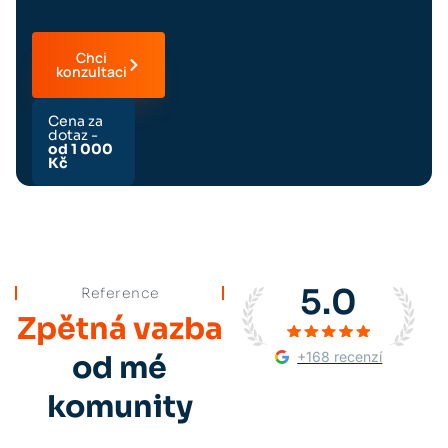
Chci
konzultaci
Cena za
dotaz -
od 1 000
Kč
5.0
Reference
Zpětná vazba
+168 recenzí
od mé
komunity