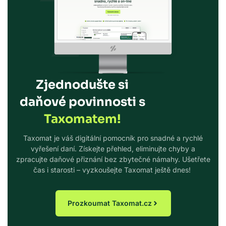
Zjednodušte si
daňové povinnosti s
Taxomatem!
Taxomat je váš digitální pomocník pro snadné a rychlé
vyřešení daní. Získejte přehled, eliminujte chyby a
zpracujte daňové přiznání bez zbytečné námahy. Ušetřete
čas i starosti – vyzkoušejte Taxomat ještě dnes!
Prozkoumat Taxomat.cz