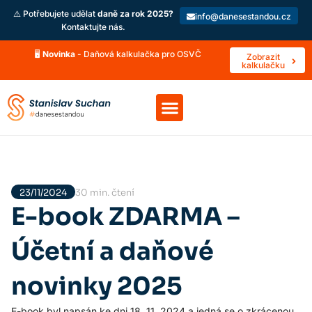
⚠️ Potřebujete udělat
daně za rok 2025?
info@danesestandou.cz
Kontaktujte nás.
🖥️
Novinka
- Daňová kalkulačka pro OSVČ
Zobrazit
kalkulačku
23/11/2024
30 min. čtení
E-book ZDARMA –
Účetní a daňové
novinky 2025
E-book byl napsán ke dni 18. 11. 2024 a jedná se o zkrácenou