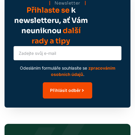
Newsletter
Přihlaste se
k
newsletteru, ať Vám
neuniknou
další
rady a tipy
Odesláním formuláře souhlasíte se
zpracováním
osobních údajů
.
Přihlásit odběr