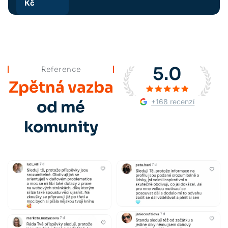
Kč
5.0
Reference
Zpětná vazba
+168 recenzí
od mé
komunity