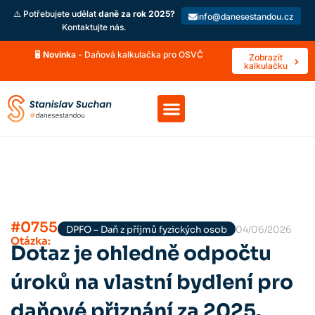
⚠️ Potřebujete udělat
daně za rok 2025?
info@danesestandou.cz
Kontaktujte nás.
🖥️
Novinka
- Daňová kalkulačka pro OSVČ
Zobrazit
kalkulačku
#0755
DPFO – Daň z příjmů fyzických osob
04/06/2026
Otázka:
Dotaz je ohledně odpočtu
úroků na vlastní bydlení pro
daňové přiznání za 2025.