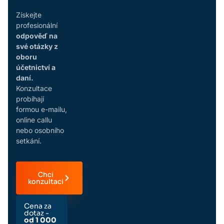
Získejte
profesionální
odpověď na
své otázky z
oboru
účetnictví a
daní.
Konzultace
probíhají
formou e-mailu,
online callu
nebo osobního
setkání.
Chci
konzultaci
Cena za
dotaz -
od 1 000